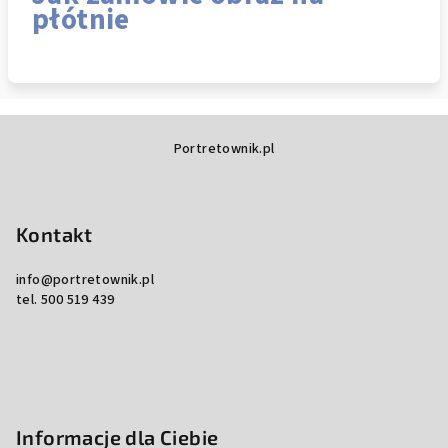
płótnie
S
Portretownik.pl
t
o
p
Kontakt
k
a
info
@
portretownik.pl
tel. 500 519 439
Informacje dla Ciebie