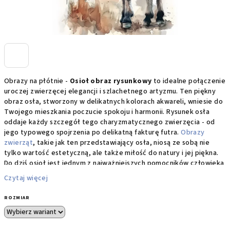
Obrazy na płótnie -
Osioł obraz rysunkowy
to idealne połączenie
uroczej zwierzęcej elegancji i szlachetnego artyzmu. Ten piękny
obraz osła, stworzony w delikatnych kolorach akwareli, wniesie do
Twojego mieszkania poczucie spokoju i harmonii. Rysunek osła
oddaje każdy szczegół tego charyzmatycznego zwierzęcia - od
jego typowego spojrzenia po delikatną fakturę futra.
Obrazy
zwierząt
, takie jak ten przedstawiający osła, niosą ze sobą nie
tylko wartość estetyczną, ale także miłość do natury i jej piękna.
Do dziś osioł jest jednym z najważniejszych pomocników człowieka
w wielu krajach.
Czytaj więcej
Nasze
obrazy na płótnie
z motywami zwierzęcymi są drukowane na
ROZMIAR
wysokiej jakości płótnie malarskim, które gwarantuje długą
żywotność i niesamowite nasycenie kolorów. Obraz osiołka to
świetny prezent dla miłośników oryginalnej sztuki lub jako