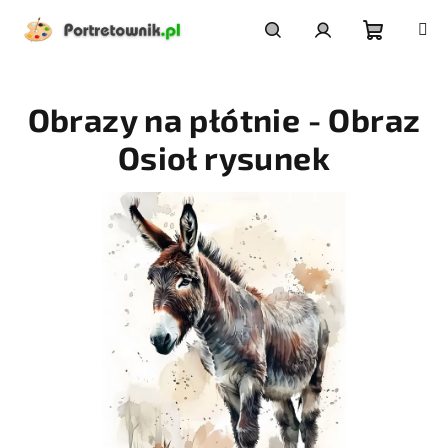
Przejść
do
treści
Koszyk
Szukaj
Zaloguj
Obrazy na płótnie - Obraz
się
Osioł rysunek