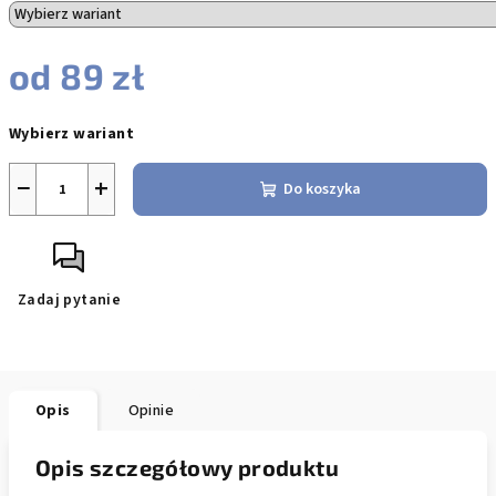
od
89 zł
Cena
Wybierz wariant
jednostkowa:
−
+
Do koszyka
Zadaj pytanie
Opis
Opinie
Opis szczegółowy produktu