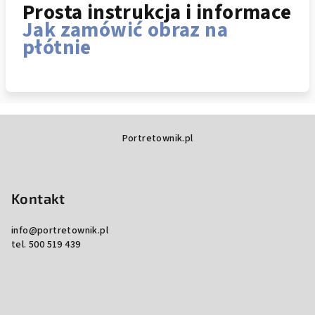
Prosta instrukcja i informace
Jak zamówić obraz na
płótnie
S
Portretownik.pl
t
o
p
Kontakt
k
a
info
@
portretownik.pl
tel. 500 519 439