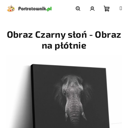
Przejść
do
treści
Koszyk
Szukaj
Zaloguj
Obraz Czarny słoń - Obraz
się
na płótnie