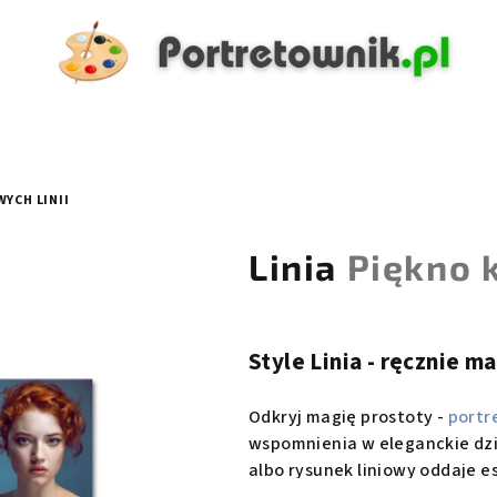
YCH LINII
Linia
Piękno 
Style Linia - ręcznie m
Odkryj magię prostoty -
portr
wspomnienia w eleganckie dzi
albo rysunek liniowy oddaje e