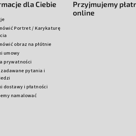
rmacje dla Ciebie
Przyjmujemy płat
online
je
mówić Portret / Karykaturę
ęcia
mówić obraz na płótnie
ki umowy
ka prywatności
 zadawane pytania i
edzi
i dostawy i płatności
żemy namalować