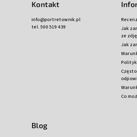
p
Kontakt
Info
k
info
@
portretownik.pl
Recenz
a
tel. 500 519 439
Jak za
ze zdj
Jak za
Warun
Polity
Często
odpowi
Warunk
Co mo
Blog