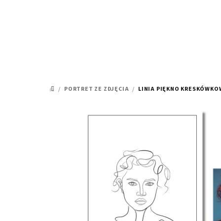
Przejść
do
treści
/
PORTRET ZE ZDJĘCIA
/
LINIA
PIĘKNO KRESKÓWKOW
HOME