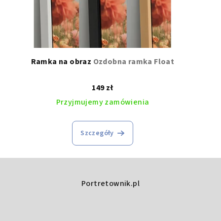
Styl Charmé
- Elegancja na 
Styl Esencja
- Harmonia kolo
Styl Noiré
- Sztuka rysowan
Styl Anime Manga
- Malowa
Ramka na obraz
Ozdobna ramka Float
149 zł
Przyjmujemy zamówienia
Szczegóły
Portretownik.pl