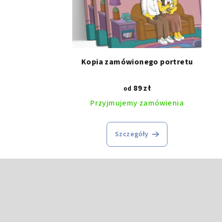
Kopia zamówionego portretu
89 zł
od
Przyjmujemy zamówienia
Szczegóły
S
t
o