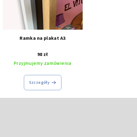
płótnie
rów i emocji
ia ołówkiem
na japońska elegancja
Ramka na plakat A3
98 zł
Przyjmujemy zamówienia
Szczegóły