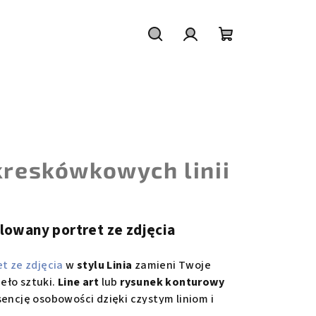
Szukaj
Zaloguj
Koszyk
się
kreskówkowych linii
alowany portret ze zdjęcia
et ze zdjęcia
w
stylu Linia
zamieni Twoje
eło sztuki.
Line art
lub
rysunek konturowy
sencję osobowości dzięki czystym liniom i