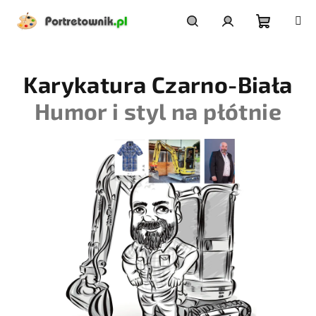
Przejść
do
treści
Koszyk
Szukaj
Zaloguj
Karykatura Czarno-Biała
się
Humor i styl na płótnie