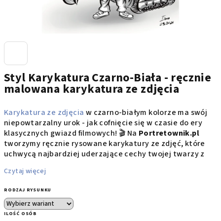
Styl Karykatura Czarno-Biała - ręcznie
malowana karykatura ze zdjęcia
Karykatura ze zdjęcia
w czarno-białym kolorze ma swój
niepowtarzalny urok - jak cofnięcie się w czasie do ery
klasycznych gwiazd filmowych!
🎬
Na
Portretownik.pl
tworzymy ręcznie rysowane karykatury ze zdjęć, które
uchwycą najbardziej uderzające cechy twojej twarzy z
przesadą i dowcipem. Każdy uśmiech, każda zmarszczka i
Czytaj więcej
każdy charakterystyczny szczegół zamienia się w
imponujący
czarno-biały portret
pełen osobowości.
🎭
RODZAJ RYSUNKU
Malujemy obrazy ze zdjęć
z naciskiem na kontrast i
ILOŚĆ OSÓB
dynamikę, gdzie każde pociągnięcie ołówkiem
✏️