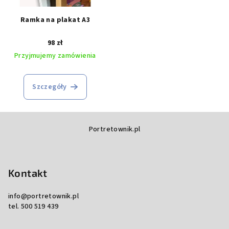
Ramka na plakat A3
98 zł
Przyjmujemy zamówienia
Szczegóły
S
Portretownik.pl
t
o
p
Kontakt
k
a
info
@
portretownik.pl
tel. 500 519 439