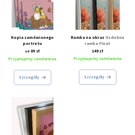
Wprowadzamy ewentualne poprawki → Ty zatwierdzasz karykaturę
→ My ją drukujemy, a Ty otrzymujesz gotowy obrazek, który
zachwyci i rozbawi!
I pamiętaj
- każdą karykaturę rysujemy ręcznie, kładąc nacisk na
żywe kolory i osobowość. Tak więc otrzymany prezent zawsze
Kopia zamówionego
Ramka na obraz
Ozdobna
będzie oryginalny!
portretu
ramka Float
89 zł
149 zł
Dostawa w ciągu 5 - 10 dni roboczych | Jakość gwarantowana
od
oryginalny!
Przyjmujemy zamówienia
Przyjmujemy zamówienia
Zobacz, jakie inne style Karykatury ze Zdjęcia są
Szczegóły
malowane:
Szczegóły
Karykatura Kolorowa
- humor i śmiech w obrazie
Karykatura Comedia
- malowana radość