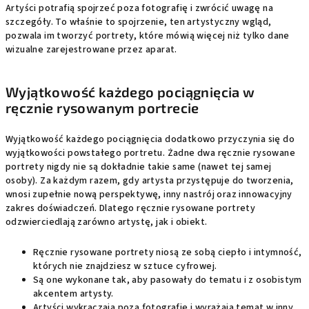
Artyści potrafią spojrzeć poza fotografię i zwrócić uwagę na
szczegóły. To właśnie to spojrzenie, ten artystyczny wgląd,
pozwala im tworzyć portrety, które mówią więcej niż tylko dane
wizualne zarejestrowane przez aparat.
Wyjątkowość każdego pociągnięcia w
ręcznie rysowanym portrecie
Wyjątkowość każdego pociągnięcia dodatkowo przyczynia się do
wyjątkowości powstałego portretu. Żadne dwa ręcznie rysowane
portrety nigdy nie są dokładnie takie same (nawet tej samej
osoby). Za każdym razem, gdy artysta przystępuje do tworzenia,
wnosi zupełnie nową perspektywę, inny nastrój oraz innowacyjny
zakres doświadczeń. Dlatego ręcznie rysowane portrety
odzwierciedlają zarówno artystę, jak i obiekt.
Ręcznie rysowane portrety niosą ze sobą ciepło i intymność,
których nie znajdziesz w sztuce cyfrowej.
Są one wykonane tak, aby pasowały do tematu i z osobistym
akcentem artysty.
Artyści wykraczają poza fotografię i wyrażają temat w inny