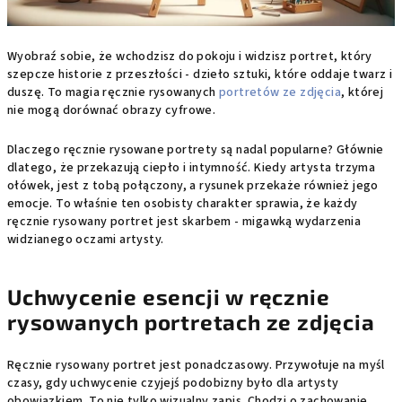
Wyobraź sobie, że wchodzisz do pokoju i widzisz portret, który
szepcze historie z przeszłości - dzieło sztuki, które oddaje twarz i
duszę. To magia ręcznie rysowanych
portretów ze zdjęcia
, której
nie mogą dorównać obrazy cyfrowe.
Dlaczego ręcznie rysowane portrety są nadal popularne? Głównie
dlatego, że przekazują ciepło i intymność. Kiedy artysta trzyma
ołówek, jest z tobą połączony, a rysunek przekaże również jego
emocje. To właśnie ten osobisty charakter sprawia, że każdy
ręcznie rysowany portret jest skarbem - migawką wydarzenia
widzianego oczami artysty.
Uchwycenie esencji w ręcznie
rysowanych portretach ze zdjęcia
Ręcznie rysowany portret jest ponadczasowy. Przywołuje na myśl
czasy, gdy uchwycenie czyjejś podobizny było dla artysty
obowiązkiem. To nie tylko wizualny zapis. Chodzi o zachowanie