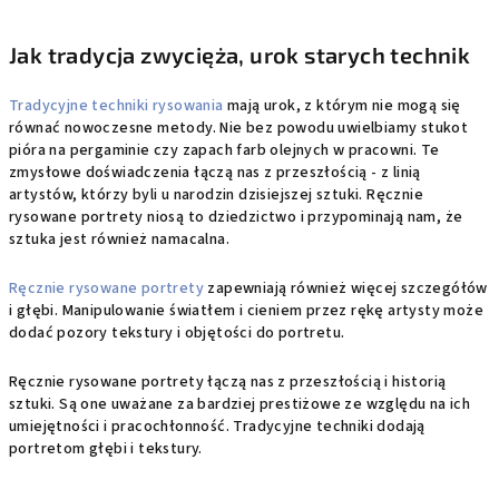
Jak tradycja zwycięża, urok starych technik
Tradycyjne techniki rysowania
mają urok, z którym nie mogą się
równać nowoczesne metody. Nie bez powodu uwielbiamy stukot
pióra na pergaminie czy zapach farb olejnych w pracowni. Te
zmysłowe doświadczenia łączą nas z przeszłością - z linią
artystów, którzy byli u narodzin dzisiejszej sztuki. Ręcznie
rysowane portrety niosą to dziedzictwo i przypominają nam, że
sztuka jest również namacalna.
Ręcznie rysowane portrety
zapewniają również więcej szczegółów
i głębi. Manipulowanie światłem i cieniem przez rękę artysty może
dodać pozory tekstury i objętości do portretu.
Ręcznie rysowane portrety łączą nas z przeszłością i historią
sztuki. Są one uważane za bardziej prestiżowe ze względu na ich
umiejętności i pracochłonność. Tradycyjne techniki dodają
portretom głębi i tekstury.