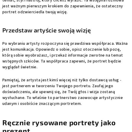
temat, styl i nastrój, który chcesz wyrazić. Ta wstępna rozmowa
jest ważnym pierwszym krokiem do zapewnienia, że ostateczny
portret odzwierciedla twoją wizję.
Przedstaw artyście swoją wizję
Po wybraniu artysty rozpoczyna się prawdziwa współpraca. Ważna
jest komunikacja. Opowiedz o sobie, opisz otoczenie lub pozę,
którą sobie wyobrażasz, i przekaż informacje zwrotne na temat
wstępnych szkiców. Ta współpraca zapewni, że portret będzie
wyglądał świetnie.
Pamiętaj, że artysta jest kimś więcej niż tylko dostawcą usług -
jest partnerem w tworzeniu Twojego portretu. Zaufaj jego
doświadczeniu, ale upewnij się, że Twój głos i wizja zostaną
wysłuchane. To właśnie to partnerstwo zaowocuje artystycznie
udanym i osobiście znaczącym portretem.
Ręcznie rysowane portrety jako
prezent