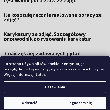
rysowaniu portretów ze zdjęć
Ile kosztują ręcznie malowane obrazy ze
zdjęć?
Karykatury ze zdjęć. Szczegółowy
przewodnik po rysowaniu karykatur
7 najczęściej zadawanych pytań
dotyczących ręcznie malowanych
portretów ze zdjęć
Ta strona używa plików cookie. Kontynuując
przeglądanie tej witryny, wyrażasz zgodę na ich użycie.
Więcej informacji
tutaj
.
Fotoobraz na płótnie z własnego zdjęcia
Ustawienia
Copyright 2026
Portretownik.pl
. Wszystkie prawa
zastrzeżone.
Edytuj ustawienia plików cookie
Odrzucić
Zgadzam się
Opracował Shoptet