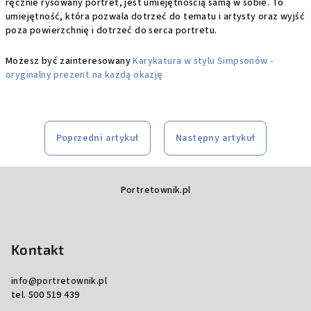
ręcznie rysowany portret, jest umiejętnością samą w sobie. To
umiejętność, która pozwala dotrzeć do tematu i artysty oraz wyjść
poza powierzchnię i dotrzeć do serca portretu.
Możesz być zainteresowany
Karykatura w stylu Simpsonów -
oryginalny prezent na każdą okazję
Poprzedni artykuł
Następny artykuł
S
Portretownik.pl
t
o
p
Kontakt
k
a
info
@
portretownik.pl
tel. 500 519 439