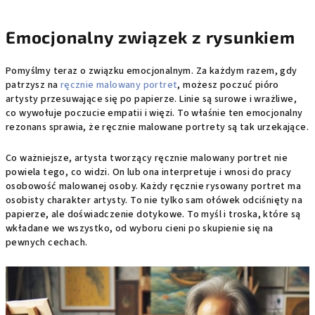
Emocjonalny związek z rysunkiem
Pomyślmy teraz o związku emocjonalnym. Za każdym razem, gdy
patrzysz na
ręcznie malowany portret
, możesz poczuć pióro
artysty przesuwające się po papierze. Linie są surowe i wrażliwe,
co wywołuje poczucie empatii i więzi. To właśnie ten emocjonalny
rezonans sprawia, że ręcznie malowane portrety są tak urzekające.
Co ważniejsze, artysta tworzący ręcznie malowany portret nie
powiela tego, co widzi. On lub ona interpretuje i wnosi do pracy
osobowość malowanej osoby. Każdy ręcznie rysowany portret ma
osobisty charakter artysty. To nie tylko sam ołówek odciśnięty na
papierze, ale doświadczenie dotykowe. To myśl i troska, które są
wkładane we wszystko, od wyboru cieni po skupienie się na
pewnych cechach.