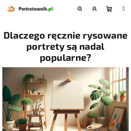
Przejść
do
treści
Koszyk
Szukaj
Zaloguj
Dlaczego ręcznie rysowane
się
portrety są nadal
popularne?